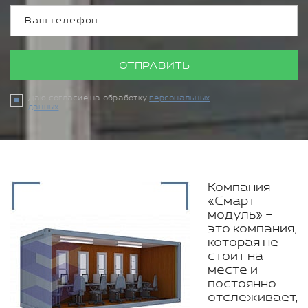
ОТПРАВИТЬ
Даю согласие на обработку
персональных
данных
Компания
«Смарт
модуль» –
это компания,
которая не
стоит на
месте и
постоянно
отслеживает,