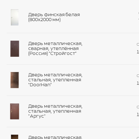
Дверь финская белая
(800х2000 мм)
Дверь металлическая,
С
сварная, утеплённая
1
(Россия) "Стройгост"
Дверь металлическая,
С
стальная, утепленная
1
"DoorHan"
Дверь металлическая,
С
стальная, утепленная
1
"Аргус"
Дверь металлическая,
С