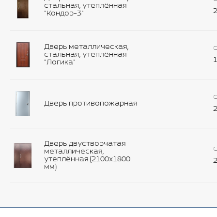
стальная, утеплённая
2
"Кондор-3"
Дверь металлическая,
С
стальная, утеплённая
1
"Логика"
С
Дверь противопожарная
2
Дверь двустворчатая
С
металлическая,
утеплённая (2100х1800
2
мм)