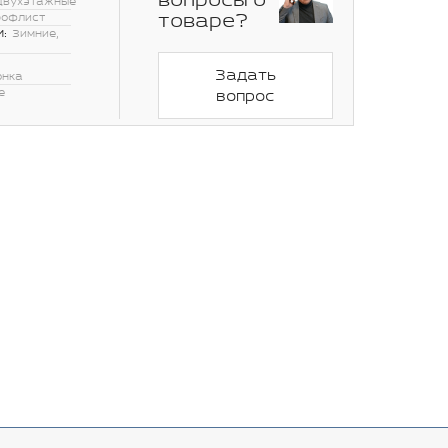
вопросы о
Двухэтажные
товаре?
рофлист
:
Зимние,
Задать
онка
е
вопрос