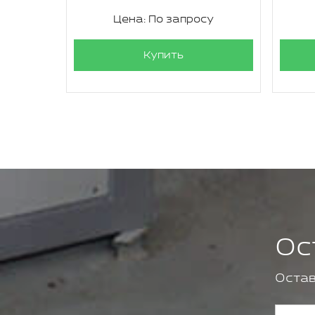
су
Цена: По запросу
Купить
Ос
Остав