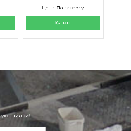
Цена: По запросу
Ц
Купить
ую скидку!