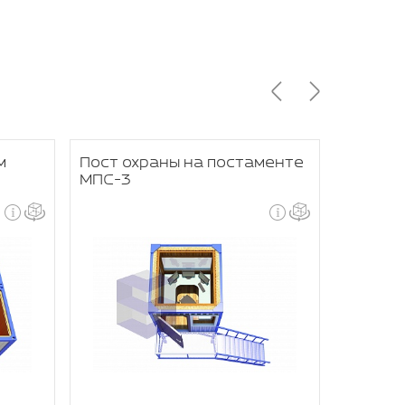
м
Пост охраны на постаменте
Пост о
МПС-3
МПС-2