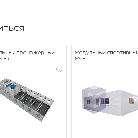
иться
льный тренажерный
Модульный спортивный
МС-3
МС-1