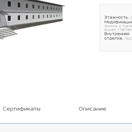
Этажность:
Модификации
Зимние, С туал
душем, Утепле
Внутренняя
отделка:
ЛДС
Сертификаты
Описание