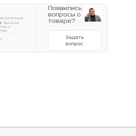
Появились
вопросы о
Двухэтажные
товаре?
:
Высокие,
етом и
нные
Задать
П
вопрос