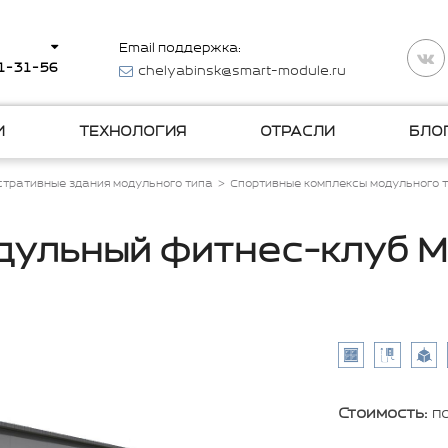
Email поддержка:
11-31-56
chelyabinsk@smart-module.ru
И
ТЕХНОЛОГИЯ
ОТРАСЛИ
БЛО
тративные здания модульного типа
Спортивные комплексы модульного 
дульный фитнес-клуб М
Стоимость:
п