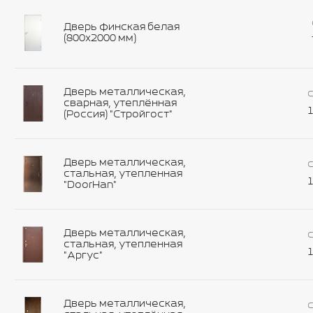
Дверь финская белая
(800х2000 мм)
Дверь металлическая,
С
сварная, утеплённая
1
(Россия) "Стройгост"
Дверь металлическая,
С
стальная, утепленная
1
"DoorHan"
Дверь металлическая,
С
стальная, утепленная
1
"Аргус"
Дверь металлическая,
С