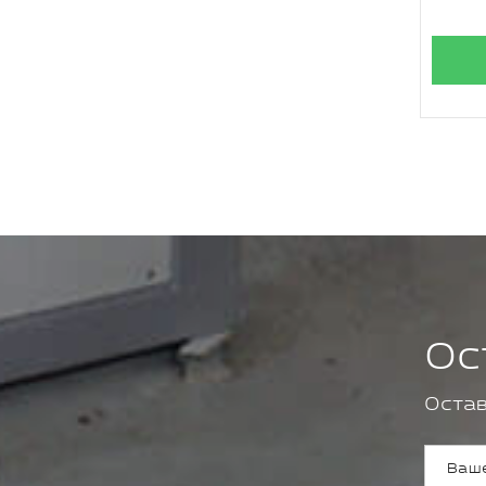
Ос
Остав