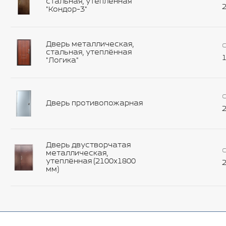
стальная, утеплённая
2
"Кондор-3"
Дверь металлическая,
С
стальная, утеплённая
1
"Логика"
С
Дверь противопожарная
2
Дверь двустворчатая
С
металлическая,
утеплённая (2100х1800
2
мм)