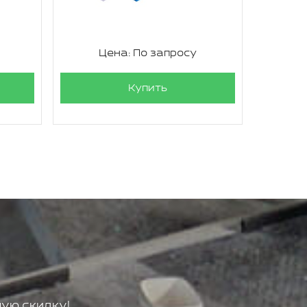
Цена: По запросу
Ц
Купить
ую скидку!