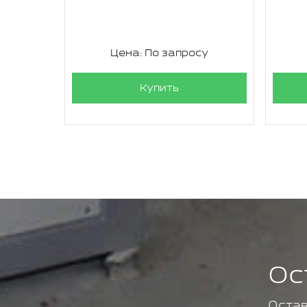
су
Цена: По запросу
Купить
Ос
Остав