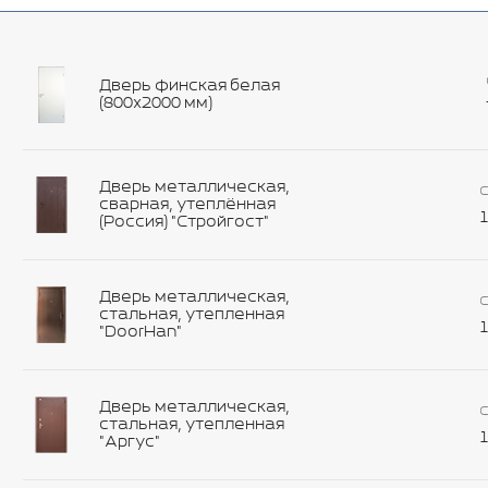
Дверь финская белая
(800х2000 мм)
Дверь металлическая,
С
сварная, утеплённая
1
(Россия) "Стройгост"
Дверь металлическая,
С
стальная, утепленная
1
"DoorHan"
Дверь металлическая,
С
стальная, утепленная
1
"Аргус"