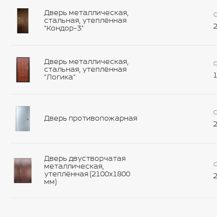
Дверь металлическая,
С
стальная, утеплённая
2
"Кондор-3"
Дверь металлическая,
С
стальная, утеплённая
1
"Логика"
С
Дверь противопожарная
2
Дверь двустворчатая
С
металлическая,
утеплённая (2100х1800
2
мм)