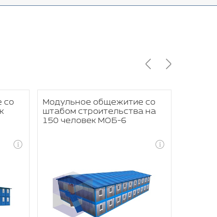
 со
Модульное общежитие со
Модуль
к
штабом строительства на
рабочи
150 человек МОБ-6
МОБ-5