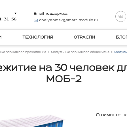
Email поддержка:
11-31-56
chelyabinsk@smart-module.ru
И
ТЕХНОЛОГИЯ
ОТРАСЛИ
БЛО
ые здания под проживание
Модульные здания под общежитие
Модуль
житие на 30 человек д
МОБ-2
Стоимость:
п