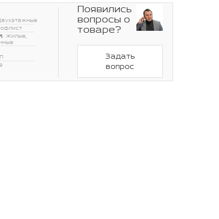
Появились
вопросы о
Двухэтажные
товаре?
рофлист
:
Жилые,
нные
Задать
П
е
вопрос