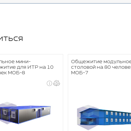
иться
льное мини-
Общежитие модульное
житие для ИТР на 10
столовой на 80 челове
век МОБ-8
МОБ-7