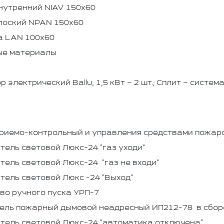
нутренний NIAV 150x60
лоский NPAN 150x60
а LAN 100x60
ые материалы
 электрический Ballu, 1,5 кВт – 2 шт.; Сплит – система 
приемо-контрольный и управления средствами пожар
ель световой Люкс-24 "газ уходи"
ель световой Люкс-24 "газ не входи"
ель световой Люкс -24 "Выход"
во ручного пуска УРП-7
ель пожарный дымовой неадресный ИП212-78 в сборе
ель световой Люкс-24 "автоматика отключена"