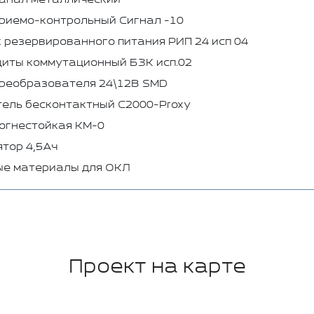
риемо-контрольный Сигнал -10
 резервированного питания РИП 24 исп 04
иты коммутационный БЗК исп.02
преобразователя 24\12В SMD
ель бесконтактный C2000-Proxy
огнестойкая КМ-0
тор 4,5Ач
ые материалы для ОКЛ
Проект на карте