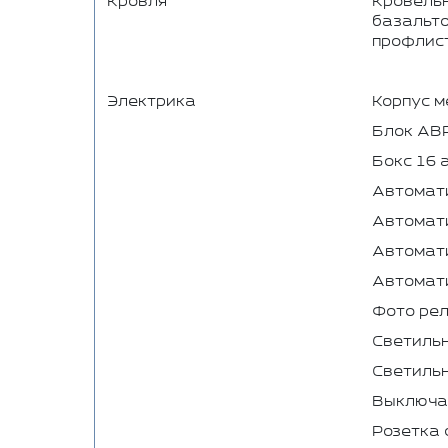
Кровля
Кровельн
базальто
профлист 
Электрика
Корпус м
Блок АВ
Бокс 16 
Автомат
Автомати
Автомати
Автомати
Фото ре
Светиль
Светильн
Выключа
Розетка 