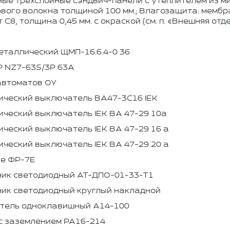
ые трёхслойные сэндвич-панели с утеплителем из м
вого волокна толщиной 100 мм.; Влагозащита: мембр
C8, толщина 0,45 мм. с окраской (см. п. «Внешняя отде
еталлический ЩМП-16.6.4-0 36
Р NZ7-63S/3P 63А
автоматов ОУ
ический выключатель BA47-3C16 IEK
ческий выключатель IEK ВА 47-29 10а
ческий выключатель IEK ВА 47-29 16 а
ческий выключатель IEK ВА 47-29 20 а
ле ФР-7Е
ник светодиодный АТ-ДПО-01-33-Т1
ик светодиодный круглый накладной
тель одноклавишный А14-100
с заземлением PA16-214