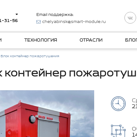
Email поддержка:
11-31-56
chelyabinsk@smart-module.ru
И
ТЕХНОЛОГИЯ
ОТРАСЛИ
БЛО
Блок контейнер пожаротушения
к контейнер пожаротуш
С
2
О
1