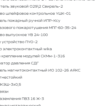
ель звуковой О29\2 Свирель-2
тво шлейфовое контрольное УШК-01
ель пожарный ручной ИПР-Ксу
азового пожаротушения МПГ-60-35-24
во выпускное УВ 24-100
 устройство ПУО-2
р электроконтактный wika
 крепление модулей СКМм-1-316
затор давления СДГ
ель магнитоконтактный ИО 102-26 АЯКС
гнестойкий
МКЭШ-3х0,5
вязи
аземления ПВ3 16 Ж-3
канал металлический