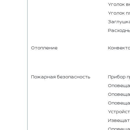
Уголок в
Уголок п
Заглушк
Расходн
Отопление
Конвектор
Пожарная безопасность
Прибор 
Оповещат
Оповещат
Оповещат
Устройст
Извещат
Оповещат