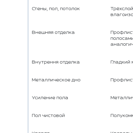
Стены, пол, потолок
Трёхслой
влагоизо
Внешняя отделка
Профлист
полосами
аналогич
Внутрення отделка
Гладкий 
Металлическое дно
Профлист
Усиление пола
Металлич
Пол чистовой
Полукомм