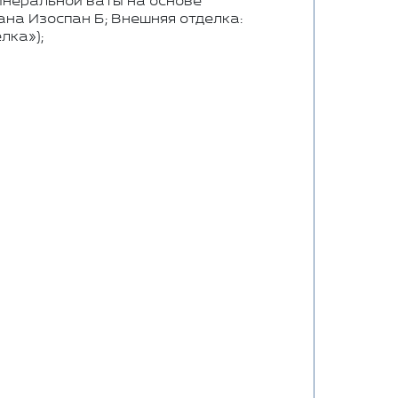
инеральной ваты на основе
ана Изоспан Б; Внешняя отделка:
лка»);