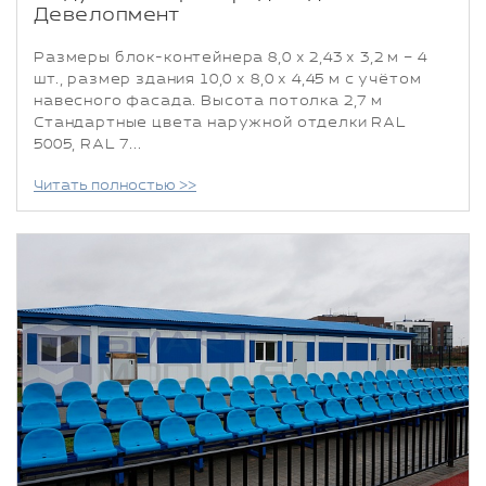
Девелопмент
Размеры блок-контейнера 8,0 х 2,43 х 3,2 м – 4
шт., размер здания 10,0 х 8,0 х 4,45 м с учётом
навесного фасада. Высота потолка 2,7 м
Стандартные цвета наружной отделки RAL
5005, RAL 7...
Читать полностью >>