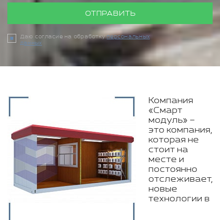
ОТПРАВИТЬ
Даю согласие на обработку
персональных
данных
Компания
«Смарт
модуль» –
это компания,
которая не
стоит на
месте и
постоянно
отслеживает,
новые
технологии в