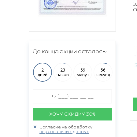
з
с
До конца акции осталось:
2
23
59
55
дней
часов
минут
секунд
ХОЧУ СКИДКУ 30%
Согласие на обработку
персональных данных