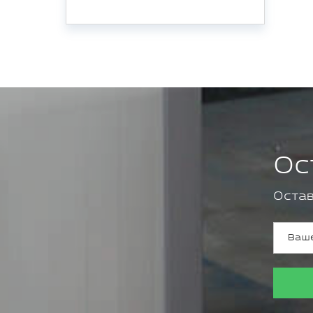
Ос
Остав