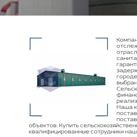
Компан
отслеж
отрасл
санита
гарант
задерж
городе
выбран
Сельск
финанс
реализ
Наша к
постав
постав
объектов. Купить сельскохозяйствен
квалифицированные сотрудники наш