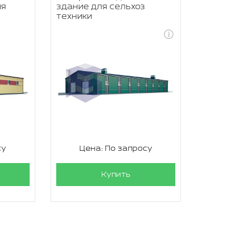
ия
здание для сельхоз
техники
су
Цена: По запросу
Купить