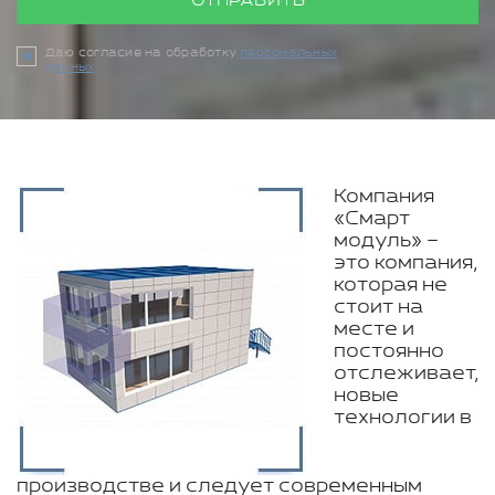
ОТПРАВИТЬ
Даю согласие на обработку
персональных
данных
Компания
«Смарт
модуль» –
это компания,
которая не
стоит на
месте и
постоянно
отслеживает,
новые
технологии в
производстве и следует современным