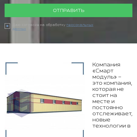
ОТПРАВИТЬ
Даю согласие на обработку
персональных
данных
Компания
«Смарт
модуль» –
это компания,
которая не
стоит на
месте и
постоянно
отслеживает,
новые
технологии в