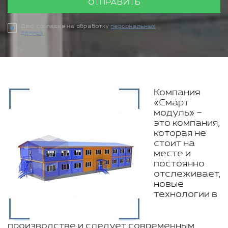
ОТПРАВИТЬ
Даю согласие на обработку
персональных
данных
Компания
«Смарт
модуль» –
это компания,
которая не
стоит на
месте и
постоянно
отслеживает,
новые
технологии в
производстве и следует современным