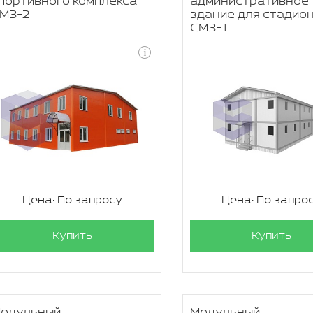
портивного комплекса
административное
МЗ-2
здание для стадио
СМЗ-1
Цена: По запросу
Цена: По запро
Купить
Купить
одульный
Модульный