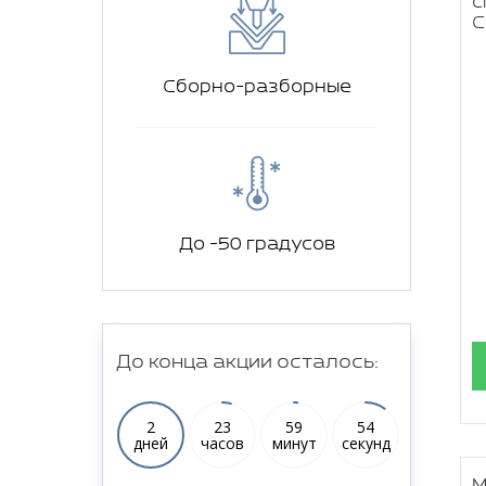
с
С
Сборно-разборные
До -50 градусов
До конца акции осталось:
2
23
59
53
дней
часов
минут
секунд
М