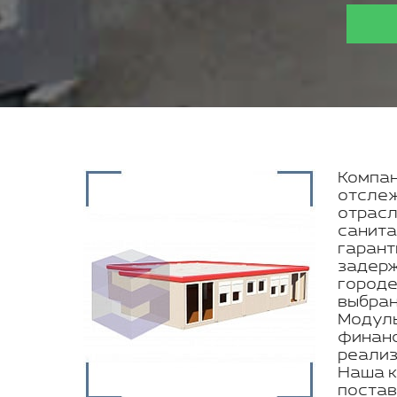
Компан
отслеж
отрасл
санита
гарант
задерж
городе
выбран
Модуль
финанс
реализ
Наша к
постав