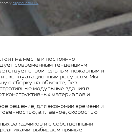
работку
персональных
стоит на месте и постоянно
ледует современным тенденциям
ветствует строительным, пожарным и
 и эксплуатационным ресурсом. Мы
ую сборку на объекте, без
истративные модульные здания в
от конструктивных материалов и
ое решение, для экономии времени и
говечностью, а главное, скоростью
ных заказчиков и с собственными
средниками, выбираем прямые