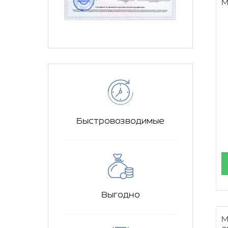
М
Быстровозводимые
Выгодно
М