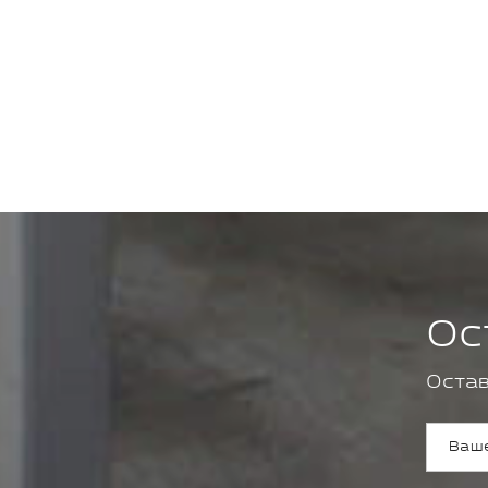
Ос
Остав